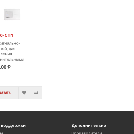
0-СП1
сигнально-
вой, для
вления
лнительными
йствами, 4 реле
.00 Ᵽ
, RS-485, работа в
ве ИСО "Орион"....
КАЗАТЬ
 поддержки
Дополнительно
ты
Производители