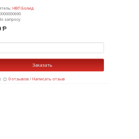
итель:
НВП Болид
0000000690
По запросу
0 Ᵽ
о
Заказать
0 отзывов
/
Написать отзыв