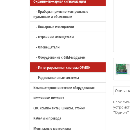
Охранно-пожарная сигнализация
- Приборы приемно-контрольные
пультовые и объектовые
- Пожарные извещатели
- Охранные извещатели
- Оповещатели
- Оборудование с GSM-модулем
- Интегрированная система ОРИОН
- Радиоканальные системы
Компьютерное и сетевое оборудование
Описан
Источники питания
Блок сиг
устройст
СКС компоненты, шкафы, стойки
"Орион"
Кабели и провода
Монтажные материалы