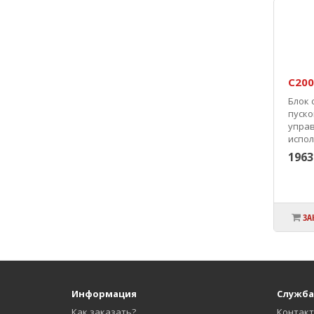
С200
Блок 
пуско
упра
испо
устро
1963
НО/НЗ
соста
ЗА
Информация
Служба
Как заказать?
Контак