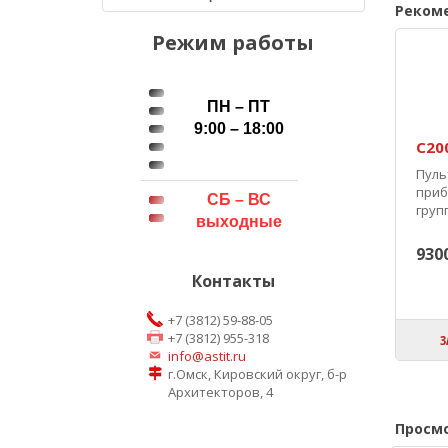
Реком
Режим работы
ПН – ПТ
9:00 – 18:00
С20
Пуль
приб
СБ – ВС
груп
выходные
9300
Контакты
+7 (3812) 59-88-05
+7 (3812) 955-318
З
info@astit.ru
г.Омск, Кировский округ, б-р
Архитекторов, 4
Просм