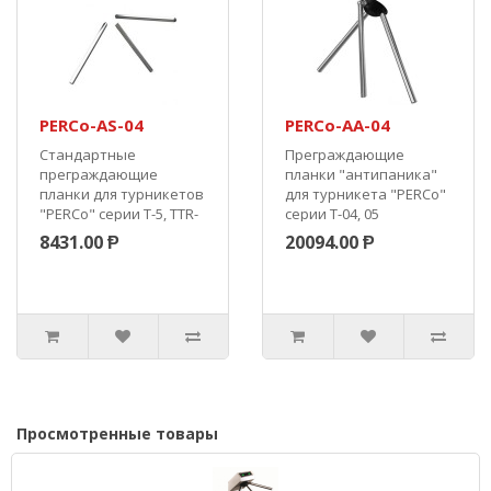
PERCo-AS-04
PERCo-AА-04
Стандартные
Преграждающие
преграждающие
планки "антипаника"
планки для турникетов
для турникета "PERCo"
"PERCo" серии Т-5, TTR-
серии Т-04, 05
04 (Нержавеющая
(Комплект 3
8431.00 Ᵽ
20094.00 Ᵽ
сталь, комплект
шт.). Антипаника.
3шт.). Длина 550 мм...
Длина 550 мм...
Просмотренные товары