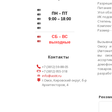
Разрешен
Питание -
Угол обзор
ПН – ПТ
ИК подсве
9:00 – 18:00
Степень 
Комплек
Размер -
СБ – ВС
Вызывна
выходные
Омску и
(Автома
вы смо
Контакты
ассорти
домофо
+7 (3812) 59-88-05
товаро
+7 (3812) 955-318
разработ
info@astit.ru
г.Омск, Кировский округ, б-р
Архитекторов, 4
Реком