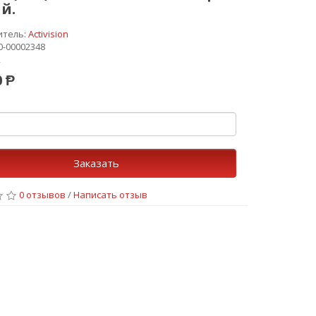
й.
итель:
Activision
0-00002348
2
0 Ᵽ
о
Заказать
0 отзывов
/
Написать отзыв