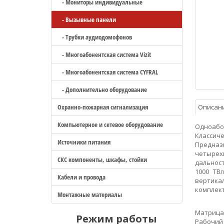
- Мониторы индивидуальные
- Вызывные панели
- Трубки аудиодомофонов
- Многоабонентская система Vizit
- Многоабонентская система CYFRAL
- Дополнительно оборудование
Охранно-пожарная сигнализация
Описан
Компьютерное и сетевое оборудование
Одноабо
Класси
Источники питания
Предназ
четырех
СКС компоненты, шкафы, стойки
дальност
1000 ТВ
Кабели и провода
вертика
комплект
Монтажные материалы
Матрица 
Режим работы
Рабочий 