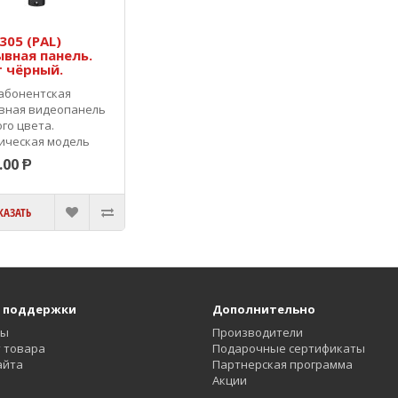
305 (PAL)
вная панель.
 чёрный.
абонентская
вная видеопанель
го цвета.
ическая модель
йского
.00 Ᵽ
водства.
назначена для
дного монтажа.
КАЗАТЬ
ючение - ..
 поддержки
Дополнительно
ты
Производители
 товара
Подарочные сертификаты
айта
Партнерская программа
Акции