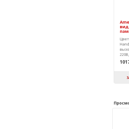
Ame
вид
пам
Цветн
Hand
вызо
220В,
101
З
Просм