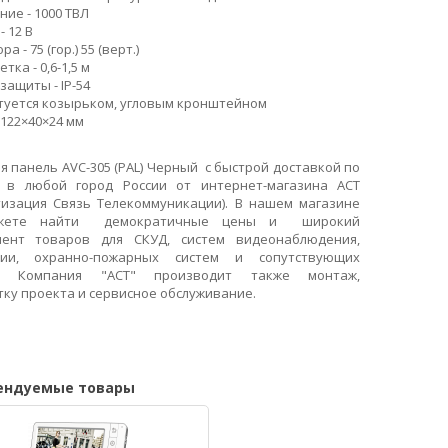
ие - 1000 ТВЛ
 12 В
а - 75 (гор.) 55 (верт.)
тка - 0,6-1,5 м
защиты - IP-54
туется козырьком, угловым кронштейном
 122×40×24 мм
я панель
AVC-305 (PAL) Черный
с быстрой доставкой по
 в любой город России от интернет-магазина АСТ
тизация Связь Телекоммуникации). В нашем магазине
жете найти демократичные цены и широкий
мент товаров для СКУД, систем видеонаблюдения,
нии, охранно-пожарных систем и сопутствующих
в. Компания "АСТ" производит также монтаж,
ку проекта и сервисное обслуживание.
ендуемые товары