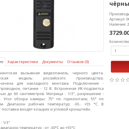
чёрны
Производ
Артикул: 0
Наличие: 
3729.0
Количеств
ие
Характеристики
Документы
Отзывов (0)
нентская вызывная видеопанель черного цвета.
ческая модель российского производства.
начена для накладного монтажа. Подключение -
проводное, питание - 12 В. Встроенная ИК-подсветка
ью до 60 сантиметров. Матрица - 1/3", разрешение -
л. Угол обзора камеры: 75° по горизонтали, 55° по
ли. Диапазон рабочих температур: -30... +55 °C. В
 поставки входят козырек и угловой кронштейн.
- 1/3"
диапазон температур - от -30°C до +55°C