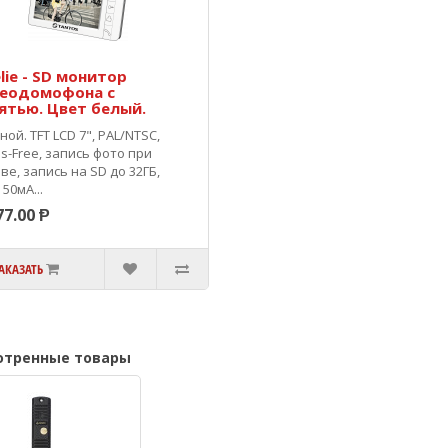
lie - SD монитор
еодомофона с
ятью. Цвет белый.
ой. TFT LCD 7", PAL/NTSC,
s-Free, запись фото при
ве, запись на SD до 32ГБ,
 50мА...
77.00 Ᵽ
АКАЗАТЬ
отренные товары