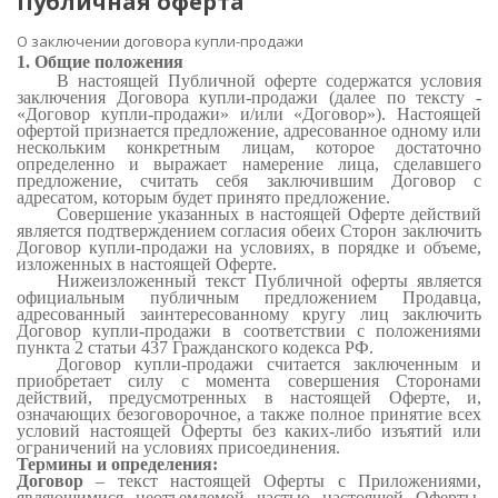
Публичная оферта
О заключении договора купли-продажи
1. Общие положения
В настоящей Публичной оферте содержатся условия
заключения Договора купли-продажи (далее по тексту -
«Договор купли-продажи» и/или «Договор»). Настоящей
офертой
признается предложение, адресованное одному или
нескольким конкретным лицам, которое достаточно
определенно и выражает намерение лица, сделавшего
предложение, считать себя заключившим Договор с
адресатом, которым будет принято предложение.
Совершение указанных в настоящей Оферте действий
является подтверждением согласия обеих Сторон заключить
Договор купли-продажи на условиях, в порядке и объеме,
изложенных в настоящей Оферте.
Нижеизложенный текст Публичной оферты является
официальным публичным предложением Продавца,
адресованный заинтересованному кругу лиц заключить
Договор купли-продажи в соответствии с положениями
пункта 2 статьи 437 Гражданского кодекса РФ.
Договор купли-продажи считается заключенным и
приобретает силу с момента совершения Сторонами
действий, предусмотренных в настоящей Оферте, и,
означающих безоговорочное, а также полное принятие всех
условий настоящей Оферты без каких-либо изъятий или
ограничений на условиях присоединения.
Термины и определения:
Договор
– текст настоящей Оферты с Приложениями,
являющимися неотъемлемой частью настоящей Оферты,