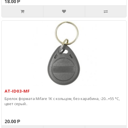
18.00 Ᵽ
AT-ID03-MF
Брелок формата Mifare 1К с кольцом, без карабина, -20...+55 °С,
цвет серый..
20.00 Ᵽ